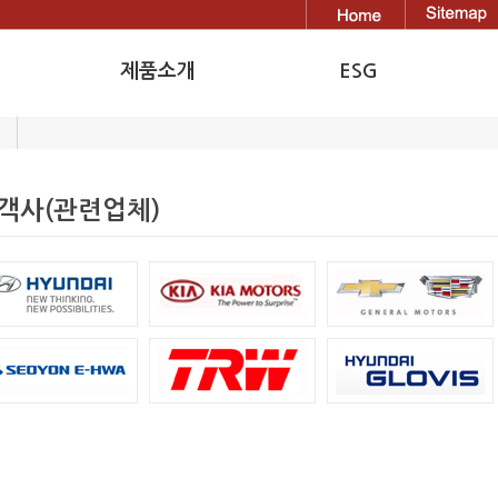
제품소개
ESG
Decoration Part
환경경영
Insulation Part
탄소중립
객사(관련업체)
인권경영
사회공헌
안전경영
동반성장
윤리경영
지속가능경영