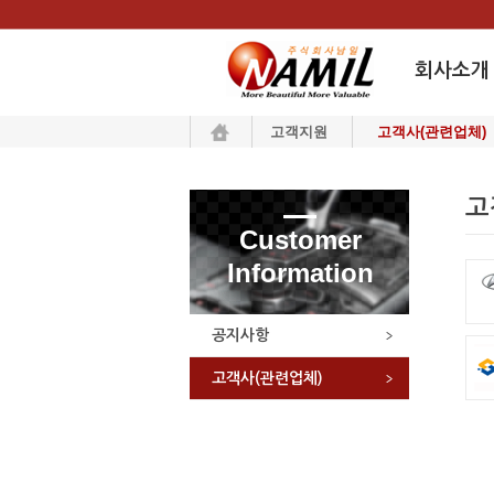
회사소개
고객지원
고객사(관련업체)
인사말
회사연혁
고
조직도
Customer
오시는 길
Information
인증서
CI
공지사항
고객사(관련업체)